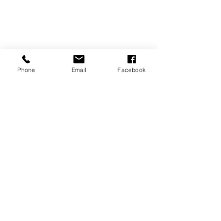
Phone
Email
Facebook
© 2018 by Hausverwaltungen Muuhs
info@hausverwaltungen-muuhs.de
Burladingen, Zollernalbkreis