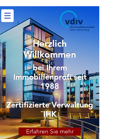
Herzlich
Willkommen
bei Ihrem
Immobilienprofi seit
1988
Zertifizierte Verwaltung
IHK
Erfahren Sie mehr